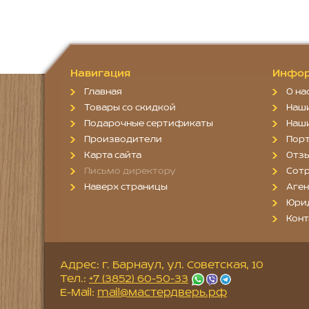
Навигация
Инфор
Главная
О на
Товары со скидкой
Наш
Подарочные сертификаты
Наш
Производители
Пор
Карта сайта
Отз
Письмо директору
Сотр
Наверх страницы
Аген
Юри
Конт
Адрес: г. Барнаул, ул. Советская, 10
Тел.:
+7 (3852) 60-50-33
E-Mail:
mail@мастердверь.рф