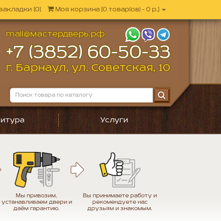
закладки [0]
Моя корзина
[
0 товар(ов) - 0 р.
]
mail@мастердверь.рф
+7 (3852) 60-50-33
г. Барнаул, ул. Советская, 10
итура
Услуги
Мы привозим,
Вы принимаете работу и
устанавливаем двери и
рекомендуете нас
даём гарантию.
друзьям и знакомым.