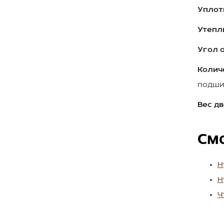
Уплот
Утепл
Угол 
Колич
подши
Вес дв
См
Н
Н
Ч