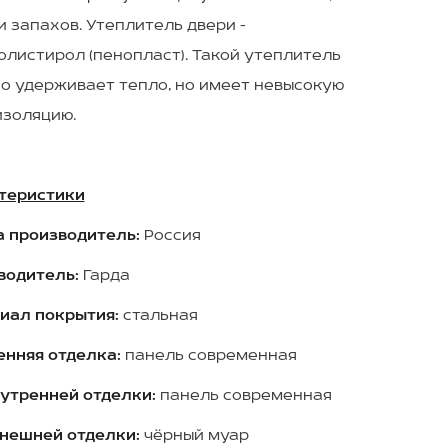
 запахов. Утеплитель двери -
олистирол (пенопласт). Такой утеплитель
о удерживает тепло, но имеет невысокую
изоляцию.
теристики
а производитель:
Россия
водитель:
Гарда
иал покрытия:
стальная
енняя отделка:
панель современная
нутренней отделки:
панель современная
внешней отделки:
чёрный муар