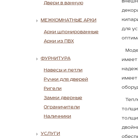
внешн
Двери в ванную
декор
кипар
МЕЖКОМНАТНЫЕ АРКИ
для ус
Арки шпонированные
оптим
Арки из ПВХ
Модел
ФУРНИТУРА
имеет
надеж
Навесы и петли
имеет 
Ручки для дверей
обору
Ригели
Замки дверные
Тепло
Ограничители
толщи
Наличники
толщи
двойн
УСЛУГИ
обесп