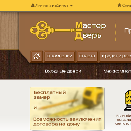
Личный кабинет
Ски
П
О компании
Оплата
Кредит и рас
Входные двери
Межкомнат
Вы выби
оставля
сайте ил