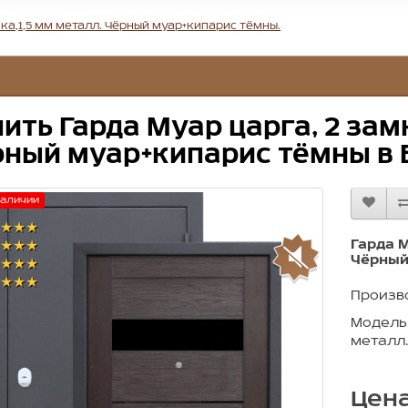
мка,1,5 мм металл. Чёрный муар+кипарис тёмны.
ить Гарда Муар царга, 2 зам
ный муар+кипарис тёмны в 
наличии
★★★
Гарда М
★★★
Чёрный
★★★
★★★
Произв
Модель:
металл
Цена