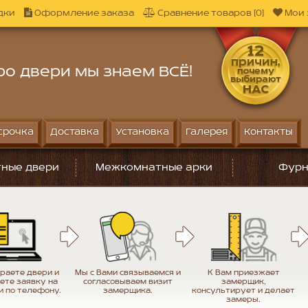
дки
Оформление заказа
Сравнение товаров [0]
Мои 
ро двери мы знаем ВСЁ!
срочка
Доставка
Установка
Галерея
Контакты
ные двери
Межкомнатные арки
Фурн
раете двери и
Мы с Вами связываемся и
К Вам приезжает
ете заявку на
согласовываем визит
замерщик,
и по телефону.
замерщика.
консультирует и делает
замеры.