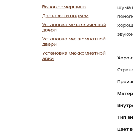
Вызов замерщика
шума и
Доставка и подъем
пеноп
Установка металлической
хорош
двери
звуко
Установка межкомнатной
двери
Установка межкомнатной
Харак
арки
Стран
Произ
Матер
Внутр
Тип в
Цвет 