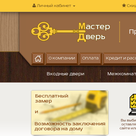
Личный кабинет
Ски
П
О компании
Оплата
Кредит и рас
Входные двери
Межкомнат
Вы выби
оставля
сайте ил