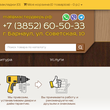
закладки [0]
Моя корзина
[
0 товар(ов) - 0 р.
]
mail@мастердверь.рф
+7 (3852) 60-50-33
г. Барнаул, ул. Советская, 10
итура
Услуги
Мы привозим,
Вы принимаете работу и
устанавливаем двери и
рекомендуете нас
даём гарантию.
друзьям и знакомым.