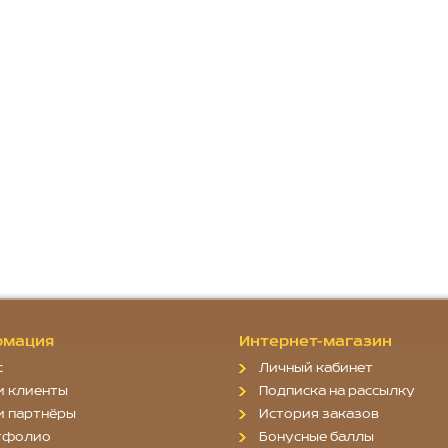
мация
Интернет-магазин
с
Личный кабинет
и клиенты
Подписка на рассылку
и партнёры
История заказов
тфолио
Бонусные баллы