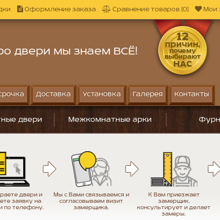
дки
Оформление заказа
Сравнение товаров [0]
Мои 
ро двери мы знаем ВСЁ!
срочка
Доставка
Установка
Галерея
Контакты
ные двери
Межкомнатные арки
Фурн
раете двери и
Мы с Вами связываемся и
К Вам приезжает
ете заявку на
согласовываем визит
замерщик,
и по телефону.
замерщика.
консультирует и делает
замеры.