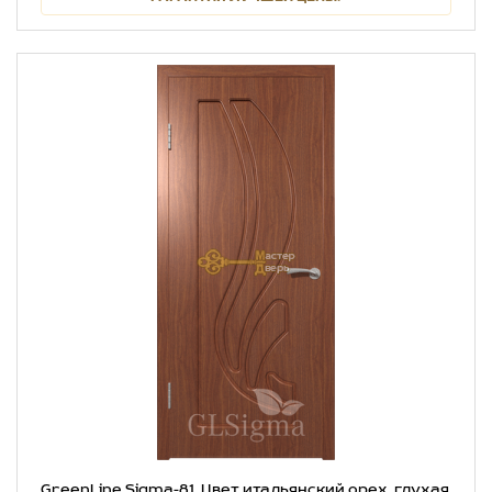
GreenLine Sigma-81. Цвет итальянский орех, глухая.