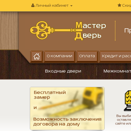
Личный кабинет
Ски
П
О компании
Оплата
Кредит и рас
Входные двери
Межкомнат
Вы выби
оставля
сайте ил