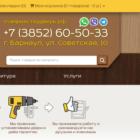
закладки [0]
Моя корзина
[
0 товар(ов) - 0 р.
]
mail@мастердверь.рф
+7 (3852) 60-50-33
г. Барнаул, ул. Советская, 10
итура
Услуги
Мы привозим,
Вы принимаете работу и
устанавливаем двери и
рекомендуете нас
даём гарантию.
друзьям и знакомым.