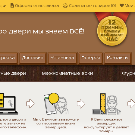
дки
Оформление заказа
Сравнение товаров [0]
Мои 
ро двери мы знаем ВСЁ!
срочка
Доставка
Установка
Галерея
Контакты
ные двери
Межкомнатные арки
Фурн
раете двери и
Мы с Вами связываемся и
К Вам приезжает
ете заявку на
согласовываем визит
замерщик,
и по телефону.
замерщика.
консультирует и делает
замеры.