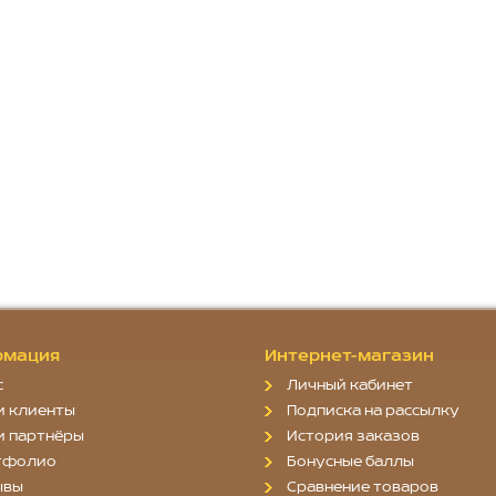
мация
Интернет-магазин
с
Личный кабинет
и клиенты
Подписка на рассылку
и партнёры
История заказов
тфолио
Бонусные баллы
ывы
Сравнение товаров