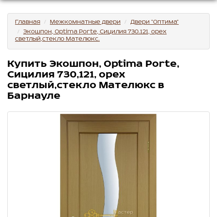
Главная
Межкомнатные двери
Двери "Оптима"
Экошпон, Optima Porte, Сицилия 730.121, орех
светлый,стекло Мателюкс.
Купить Экошпон, Optima Porte,
Сицилия 730,121, орех
светлый,стекло Мателюкс в
Барнауле