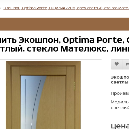
Экошпон, Optima Porte, Сицилия 721.21, орех светлый, стекло Мате
ить Экошпон, Optima Porte, С
тлый, стекло Мателюкс, лин
Экошпон
светлы
Произв
Модель:
светлый
Цена