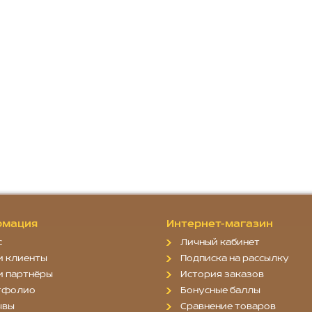
мация
Интернет-магазин
с
Личный кабинет
и клиенты
Подписка на рассылку
и партнёры
История заказов
тфолио
Бонусные баллы
ывы
Сравнение товаров