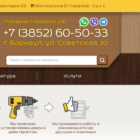
закладки [0]
Моя корзина
[
0 товар(ов) - 0 р.
]
mail@мастердверь.рф
+7 (3852) 60-50-33
г. Барнаул, ул. Советская, 10
итура
Услуги
Мы привозим,
Вы принимаете работу и
устанавливаем двери и
рекомендуете нас
даём гарантию.
друзьям и знакомым.