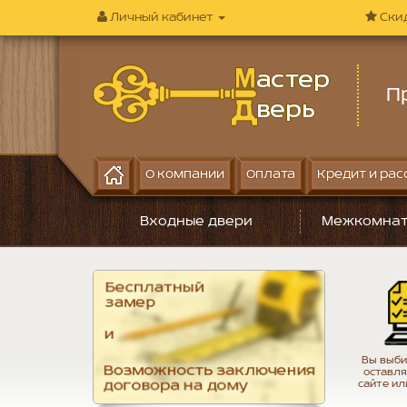
Личный кабинет
Ски
П
О компании
Оплата
Кредит и рас
Входные двери
Межкомнат
Вы выби
оставля
сайте ил