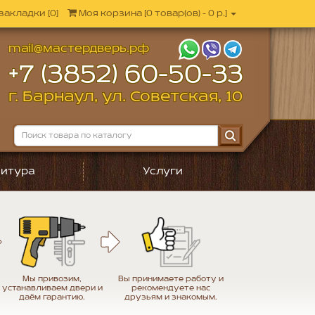
закладки [0]
Моя корзина
[
0 товар(ов) - 0 р.
]
mail@мастердверь.рф
+7 (3852) 60-50-33
г. Барнаул, ул. Советская, 10
итура
Услуги
Мы привозим,
Вы принимаете работу и
устанавливаем двери и
рекомендуете нас
даём гарантию.
друзьям и знакомым.