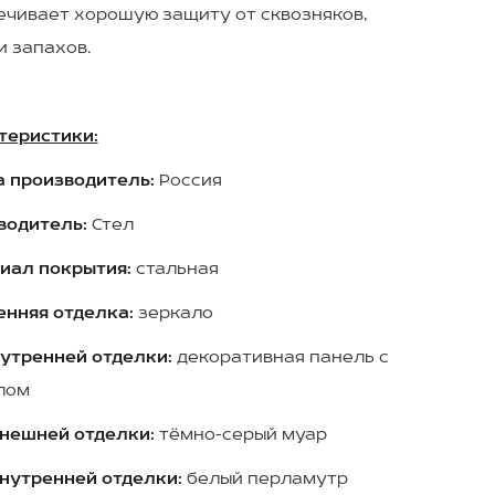
ечивает хорошую защиту от сквозняков,
и запахов.
теристики:
а производитель:
Россия
водитель:
Стел
иал покрытия:
стальная
енняя отделка:
зеркало
нутренней отделки:
декоративная панель с
лом
внешней отделки:
тёмно-серый муар
внутренней отделки:
белый перламутр