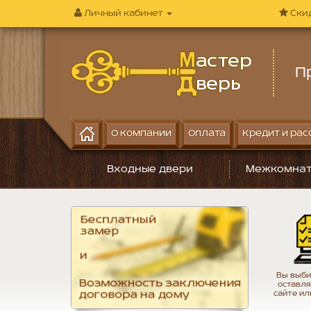
Личный кабинет
Ски
П
О компании
Оплата
Кредит и рас
Входные двери
Межкомнат
Вы выби
оставля
сайте ил