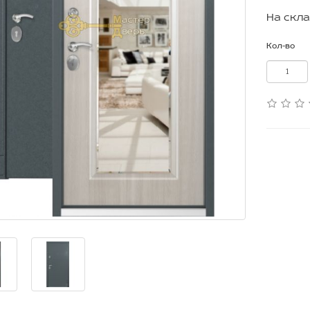
На скла
Кол-во