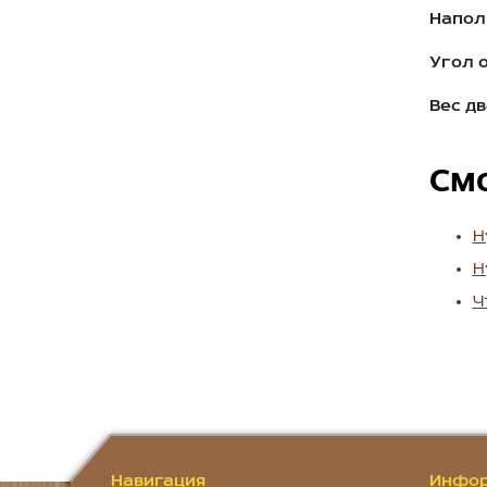
Напол
Угол 
Вес дв
См
Н
Н
Ч
Навигация
Инфор