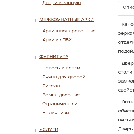
Двери в ванную
Опи
МЕЖКОМНАТНЫЕ АРКИ
Качес
Арки шпонированные
зерка
Арки из ПВХ
отдел
подойд
ФУРНИТУРА
Дверь
Навесы и петли
стали 
Ручки для дверей
замка
Ригели
свойст
Замки дверные
Оптим
Ограничители
обесп
Наличники
цельн
Дверь 
УСЛУГИ