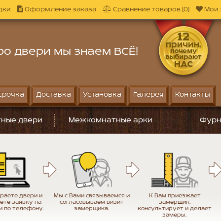
дки
Оформление заказа
Сравнение товаров [0]
Мои 
ро двери мы знаем ВСЁ!
срочка
Доставка
Установка
Галерея
Контакты
ные двери
Межкомнатные арки
Фурн
раете двери и
Мы с Вами связываемся и
К Вам приезжает
ете заявку на
согласовываем визит
замерщик,
и по телефону.
замерщика.
консультирует и делает
замеры.