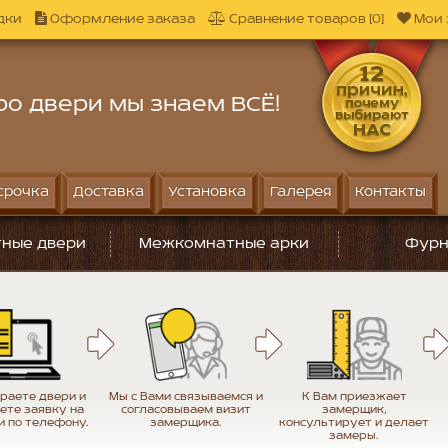
дки
Оформление заказа
Сравнение товаров [0]
Мои 
ро двери мы знаем ВСЁ!
срочка
Доставка
Установка
Галерея
Контакты
ные двери
Межкомнатные арки
Фурн
раете двери и
Мы с Вами связываемся и
К Вам приезжает
ете заявку на
согласовываем визит
замерщик,
и по телефону.
замерщика.
консультирует и делает
замеры.