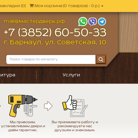
закладки [0]
Моя корзина
[
0 товар(ов) - 0 р.
]
mail@мастердверь.рф
+7 (3852) 60-50-33
г. Барнаул, ул. Советская, 10
итура
Услуги
Мы привозим,
Вы принимаете работу и
устанавливаем двери и
рекомендуете нас
даём гарантию.
друзьям и знакомым.