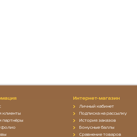
мация
Интернет-магазин
с
Личный кабинет
и клиенты
Подписка на рассылку
и партнёры
История заказов
тфолио
Бонусные баллы
ывы
Сравнение товаров