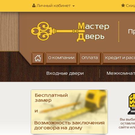
Личный кабинет
Ски
П
О компании
Оплата
Кредит и рас
Входные двери
Межкомнат
Вы выби
оставля
сайте ил