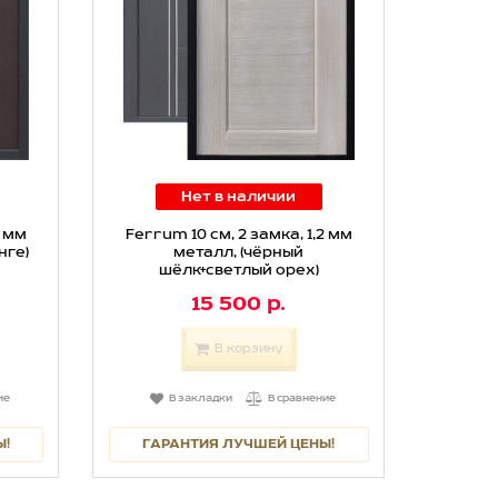
Нет в наличии
2 мм
Ferrum 10 см, 2 замка, 1,2 мм
нге)
металл, (чёрный
шёлк+светлый орех)
15 500 р.
В корзину
ие
В закладки
В сравнение
Ы!
ГАРАНТИЯ ЛУЧШЕЙ ЦЕНЫ!