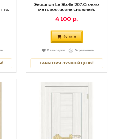
.
Экошпон La Stella 207.Стекло
тте.
матовое, ясень снежный.
4 100 р.
Купить
ие
В закладки
В сравнение
Ы!
ГАРАНТИЯ ЛУЧШЕЙ ЦЕНЫ!