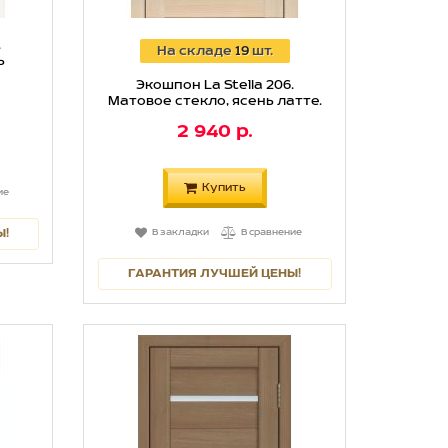
.
На складе
19
шт.
ь
Экошпон La Stella 206.
Матовое стекло, ясень латте.
2 940 р.
Купить
ие
Ы!
В закладки
В сравнение
ГАРАНТИЯ ЛУЧШЕЙ ЦЕНЫ!