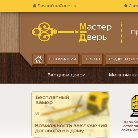
Личный кабинет
Ски
П
О компании
Оплата
Кредит и рас
Входные двери
Межкомнат
Вы выби
оставля
сайте ил