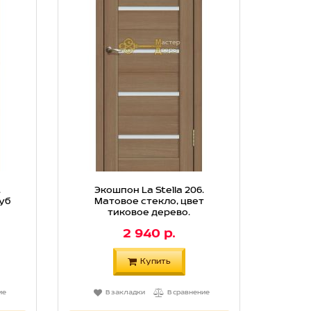
.
Экошпон La Stella 206.
дуб
Матовое стекло, цвет
тиковое дерево.
2 940 р.
Купить
ие
В закладки
В сравнение