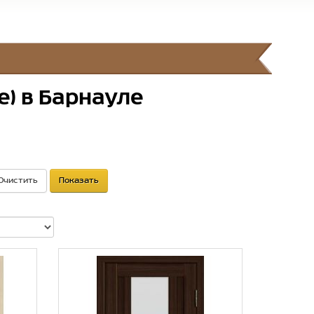
е) в Барнауле
Очистить
Показать