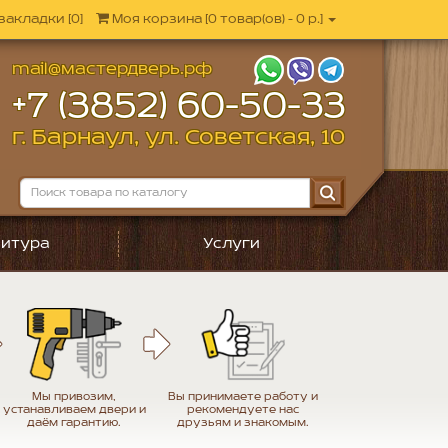
закладки [0]
Моя корзина
[
0 товар(ов) - 0 р.
]
mail@мастердверь.рф
+7 (3852) 60-50-33
г. Барнаул, ул. Советская, 10
итура
Услуги
Мы привозим,
Вы принимаете работу и
устанавливаем двери и
рекомендуете нас
даём гарантию.
друзьям и знакомым.