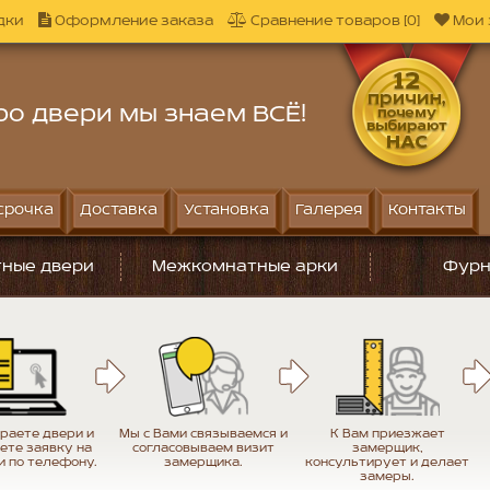
дки
Оформление заказа
Сравнение товаров [0]
Мои 
ро двери мы знаем ВСЁ!
срочка
Доставка
Установка
Галерея
Контакты
ные двери
Межкомнатные арки
Фурн
раете двери и
Мы с Вами связываемся и
К Вам приезжает
ете заявку на
согласовываем визит
замерщик,
и по телефону.
замерщика.
консультирует и делает
замеры.