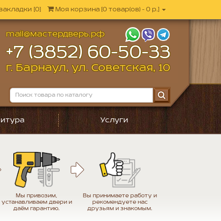
закладки [0]
Моя корзина
[
0 товар(ов) - 0 р.
]
mail@мастердверь.рф
+7 (3852) 60-50-33
г. Барнаул, ул. Советская, 10
итура
Услуги
Мы привозим,
Вы принимаете работу и
устанавливаем двери и
рекомендуете нас
даём гарантию.
друзьям и знакомым.