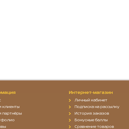
мация
Интернет-магазин
с
Личный кабинет
и клиенты
Подписка на рассылку
и партнёры
История заказов
тфолио
Бонусные баллы
ывы
Сравнение товаров