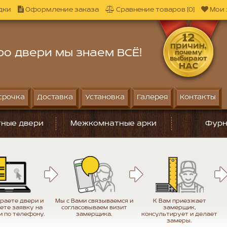
дки
Оформление заказа
Сравнение товаров [0]
Мои 
ро двери мы знаем ВСЁ!
срочка
Доставка
Установка
Галерея
Контакты
ные двери
Межкомнатные арки
Фурн
раете двери и
Мы с Вами связываемся и
К Вам приезжает
ете заявку на
согласовываем визит
замерщик,
и по телефону.
замерщика.
консультирует и делает
замеры.