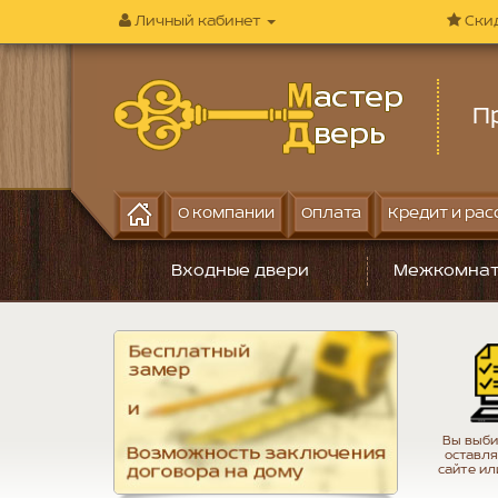
Личный кабинет
Ски
П
О компании
Оплата
Кредит и рас
Входные двери
Межкомнат
Вы выби
оставля
сайте ил